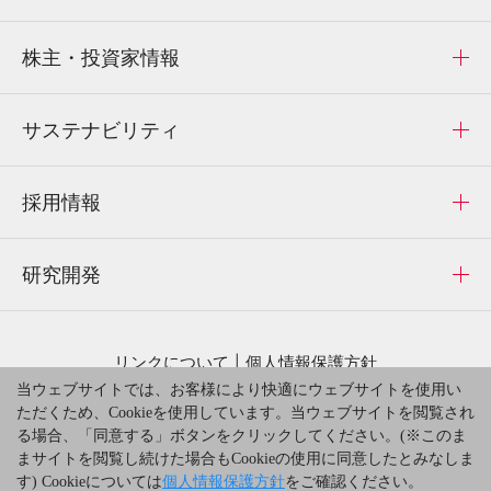
株主・投資家情報
サステナビリティ
採用情報
研究開発
リンクについて
個人情報保護方針
当ウェブサイトでは、お客様により快適にウェブサイトを使用い
サイトのご利用にあたって
サイトマップ
ただくため、Cookieを使用しています。当ウェブサイトを閲覧され
お問い合わせ
る場合、「同意する」ボタンをクリックしてください。(※このま
まサイトを閲覧し続けた場合もCookieの使用に同意したとみなしま
す) Cookieについては
個人情報保護方針
をご確認ください。