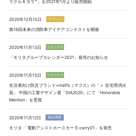
ラクルキヨラ™」を2021年1月より販売開始
ル
2020年12月15日
20
イベント
第16回未来の消防車アイデアコンテストを開催
モ
2020年11月13日
20
トピックス
「モリタグループカレンダー2021」発売のお知らせ
モ
置
減
2020年11月13日
トピックス
生活者向け防災ブランド+maffs（マフス）の「＋ 住宅用消火
20
器」 中国の工業デザイン賞「DIA2020」にて「Honorable
Mention」を受賞
モ
材
2020年11月12日
製品情報
20
モリタ 「電動アシストホースカー E-carry01」を発売
破