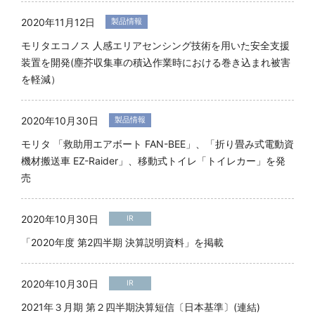
2020年11月12日
製品情報
20
モリタエコノス 人感エリアセンシング技術を用いた安全支援
装置を開発(塵芥収集車の積込作業時における巻き込まれ被害
高
を軽減）
シ
2020年10月30日
製品情報
モリタ 「救助用エアボート FAN-BEE」、「折り畳み式電動資
機材搬送車 EZ-Raider」、移動式トイレ「トイレカー」を発
売
2020年10月30日
IR
「2020年度 第2四半期 決算説明資料」を掲載
2020年10月30日
IR
2021年３月期 第２四半期決算短信〔日本基準〕(連結)