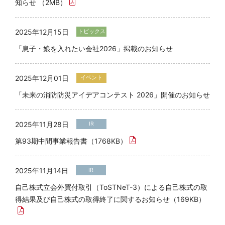
知らせ （2MB）
ら
2025年12月15日
20
トピックス
「息子・娘を入れたい会社2026」掲載のお知らせ
車
（
2025年12月01日
イベント
2
「未来の消防防災アイデアコンテスト 2026」開催のお知らせ
E
集
2025年11月28日
IR
（
第93期中間事業報告書（1768KB）
2025年11月14日
IR
自己株式立会外買付取引（ToSTNeT-3）による自己株式の取
得結果及び自己株式の取得終了に関するお知らせ（169KB）