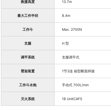
救援高度
13.7m
最大工作半径
8.4m
工作斗
Max. 2700N
支腿
H 型
调平系统
支腿调平式
臂架装置
1节3连 箱型断面焊接
工作斗水炮
手动式 700L/min
灭火系统
18 UnitCAFS