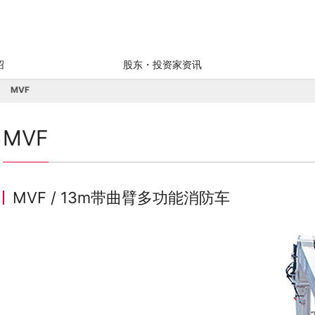
绍
股东・投资家资讯
MVF
MVF
MVF / 13m带曲臂多功能消防车