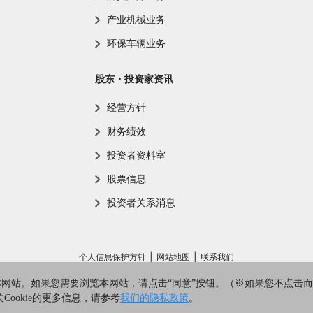
产业机械业务
环保车辆业务
股东・投资家资讯
经营方针
财务绩效
投资者资料室
股票信息
投资者关系消息
个人信息保护方针
网站地图
联系我们
Copyright MORITA HOLDINGS CORPORATION All Rights Reserved.
用本网站。如果您需要浏览本网站，请点击“同意”按钮。（※如果您不点击
Cookie的更多信息，请参考
我们的隐私政策
。