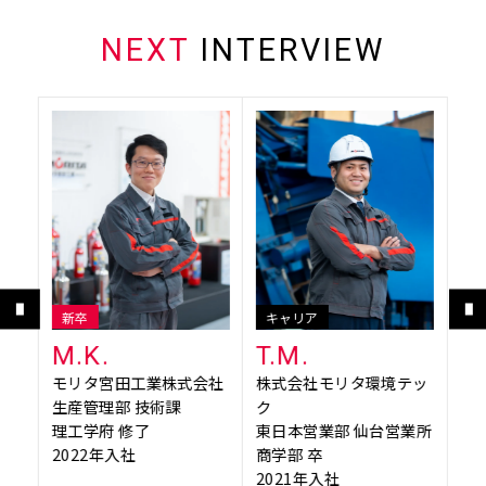
NEXT
INTERVIEW
新卒
キャリア
新
M.K.
T.M.
S.
会社
モリタ宮田工業株式会社
株式会社モリタ環境テッ
株
課
生産管理部 技術課
ク
ク
了
理工学府 修了
東日本営業部 仙台営業所
西
2022年入社
商学部 卒
課
2021年入社
人