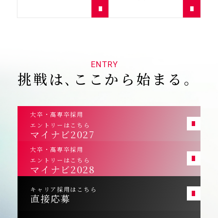
20
ENTRY
挑戦は､ここから始まる｡
大卒・高専卒採用
エントリーはこちら
マイナビ2027
大卒・高専卒採用
エントリーはこちら
マイナビ2028
キャリア採用はこちら
直接応募