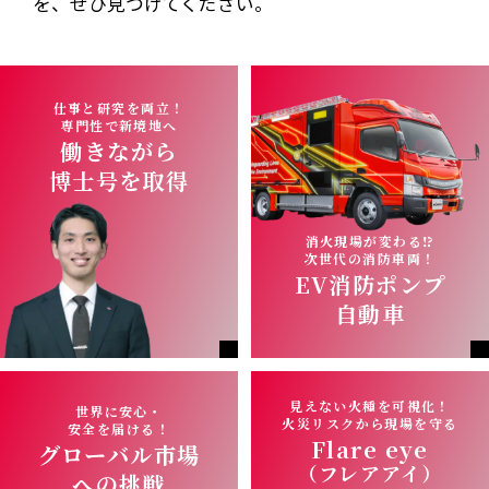
を、ぜひ⾒つけてください。
仕事と研究を両⽴！
専⾨性で新境地へ
働きながら
博⼠号を取得
消火現場が変わる⁉
次世代の消防⾞両！
EV消防ポンプ
⾃動⾞
見えない火種を可視化！
世界に安心・
火災リスクから現場を守る
安全を届ける！
Flare eye
グローバル市場
（フレアアイ）
への挑戦