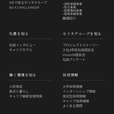
3分で知るモリタグループ
消防車輌事業
防災事業
BE A CHALLENGER
産業機械事業
環境車輌事業
職種紹介
社員を知る
モリタグループを知る
社員インタビュー
プロジェクトストーリー
キャリアモデル
入社4年目社員座談会
Vision30座談会
社員アンケート
働く環境を知る
採用情報
人財育成
大卒採用情報
拠点と暮らし
インターンシップ情報
キャリア継続支援制度
高校生採用情報
キャリア採用情報
よくある質問