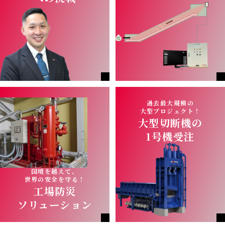
過去最⼤規模の
⼤型プロジェクト！
⼤型切断機の
1号機受注
国境を越えて、
世界の安全を守る！
⼯場防災
ソリューション