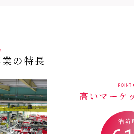
S
事業の特長
POINT 
高いマーケ
消防