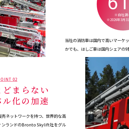
6
※自社調
※2026年3月
当社の消防車は国内で高いマーケッ
かでも、はしご車は国内シェアの9
POINT 02
とどまらない
バル化の加速
上に販売ネットワークを持つ、世界的な高
ンドのBronto Skylift社をグル