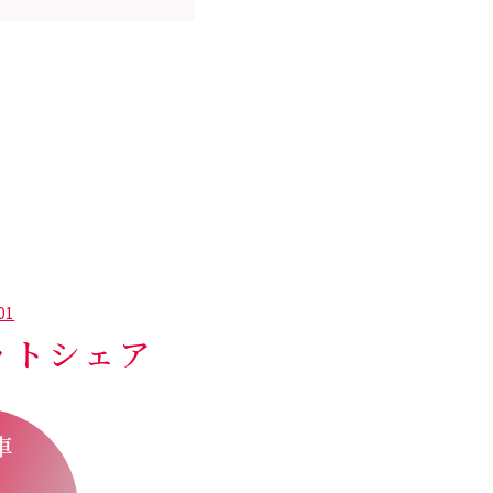
01
ットシェア
車