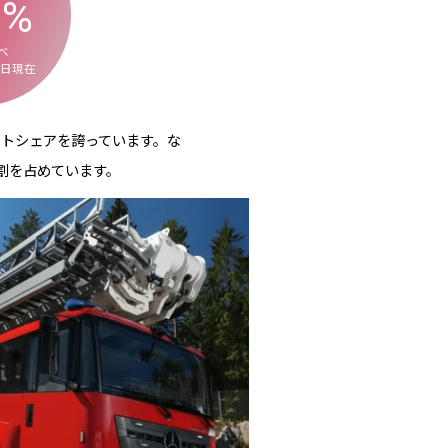
1
%
べ
31日現在
トシェアを誇っています。な
割を占めています。