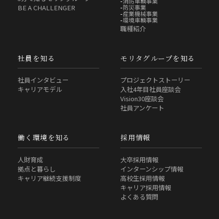
消防車輌事業
防災事業
BE A CHALLENGER
産業機械事業
環境車輌事業
職種紹介
社員を知る
モリタグループを知る
社員インタビュー
プロジェクトストーリー
キャリアモデル
入社4年目社員座談会
Vision30座談会
社員アンケート
働く環境を知る
採用情報
人財育成
大卒採用情報
拠点と暮らし
インターンシップ情報
キャリア継続支援制度
高校生採用情報
キャリア採用情報
よくある質問