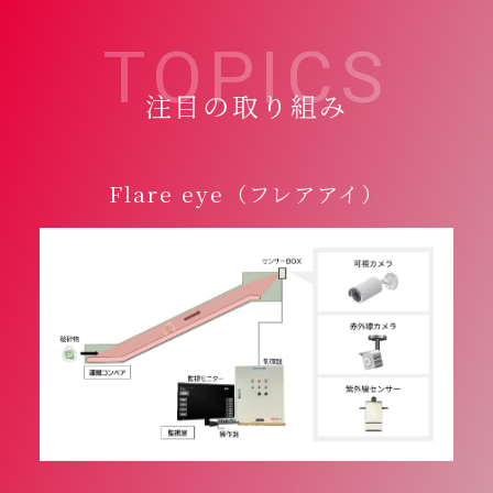
TOPICS
注目の取り組み
Flare eye（フレアアイ）