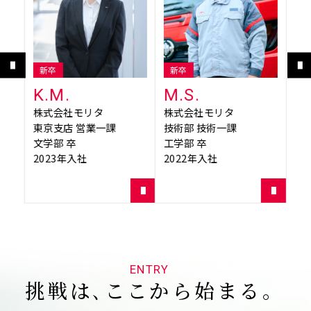
新卒
新卒
キ
K.M.
M.S.
T.
株式会社モリタ
株式会社モリタ
株
東京支店 営業一課
技術部 技術一課
商
文学部 卒
工学部 卒
理
2023年入社
2022年入社
20
ENTRY
挑戦は､ここから始まる｡