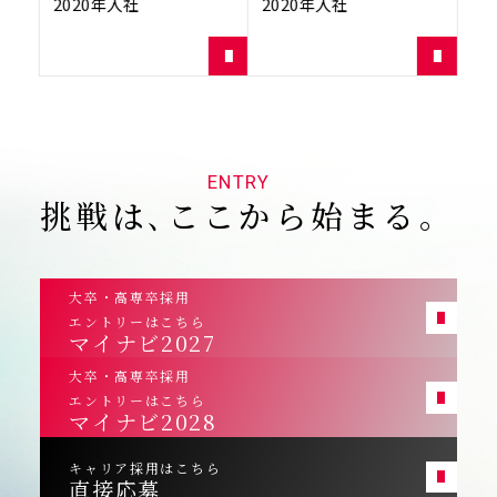
2020年入社
2020年入社
ボ
国
20
ENTRY
挑戦は､ここから始まる｡
大卒・高専卒採用
エントリーはこちら
マイナビ2027
大卒・高専卒採用
エントリーはこちら
マイナビ2028
キャリア採用はこちら
直接応募