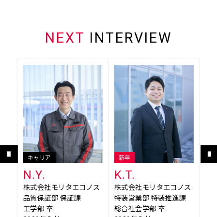
NEXT
INTERVIEW
キャリア
新卒
新
N.Y.
K.T.
K
ノス
株式会社モリタエコノス
株式会社モリタエコノス
株
品質保証部 保証課
特装営業部 特装推進課
ィ
工学部 卒
総合社会学部 卒
モリ