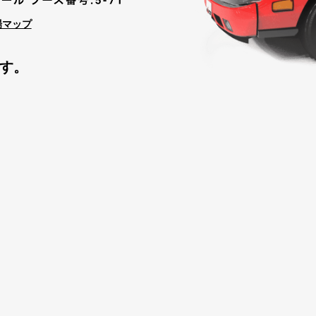
場マップ
す。